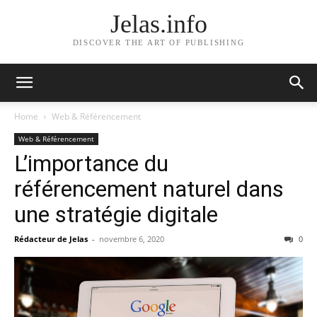
Jelas.info
DISCOVER THE ART OF PUBLISHING
Home
Web & Référencement
Web & Référencement
L’importance du
référencement naturel dans
une stratégie digitale
Rédacteur de Jelas
-
novembre 6, 2020
0