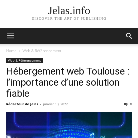
Jelas.info
DISCOVER THE ART OF PUBLISHING
Home
Web & Référencement
Web & Référencement
Hébergement web Toulouse :
l’importance d’une solution
fiable
Rédacteur de Jelas
-
janvier 10, 2022
0