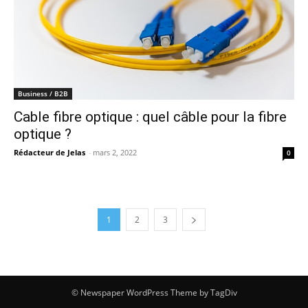
Business / B2B
Cable fibre optique : quel câble pour la fibre
optique ?
Rédacteur de Jelas
-
mars 2, 2022
0
1
2
3
© Newspaper WordPress Theme by TagDiv