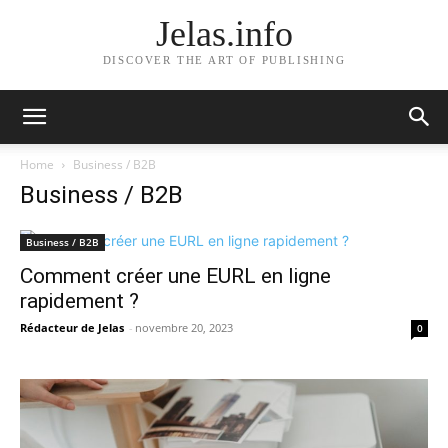
Jelas.info
DISCOVER THE ART OF PUBLISHING
Home
Business / B2B
Business / B2B
Business / B2B
Comment créer une EURL en ligne
rapidement ?
Rédacteur de Jelas
-
novembre 20, 2023
0