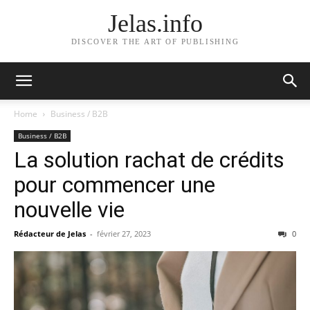
Jelas.info
DISCOVER THE ART OF PUBLISHING
Home
Business / B2B
Business / B2B
La solution rachat de crédits
pour commencer une
nouvelle vie
Rédacteur de Jelas
-
février 27, 2023
0