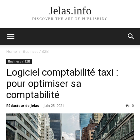
Jelas.info
DISCOVER THE ART OF PUBLISHING
Home
Business / B2B
Business / B2B
Logiciel comptabilité taxi :
pour optimiser sa
comptabilité
Rédacteur de Jelas
-
juin 25, 2021
0