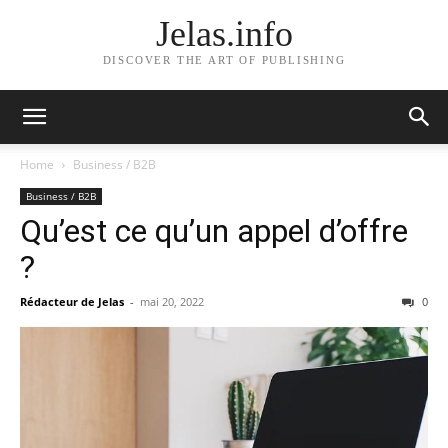
Jelas.info
DISCOVER THE ART OF PUBLISHING
Home
Business / B2B
Business / B2B
Qu’est ce qu’un appel d’offre
?
Rédacteur de Jelas
-
mai 20, 2022
0