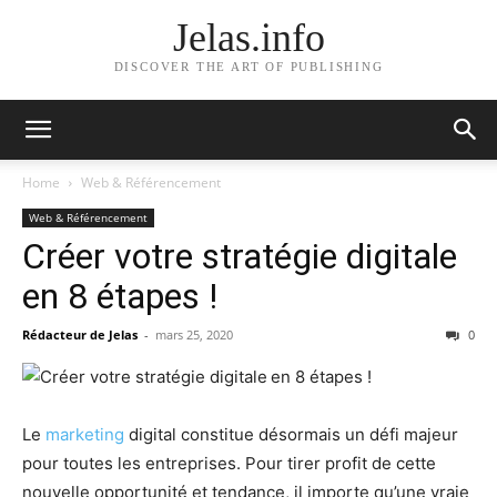
Jelas.info
DISCOVER THE ART OF PUBLISHING
Home
Web & Référencement
Web & Référencement
Créer votre stratégie digitale
en 8 étapes !
Rédacteur de Jelas
-
mars 25, 2020
0
Le
marketing
digital constitue désormais un défi majeur
pour toutes les entreprises. Pour tirer profit de cette
nouvelle opportunité et tendance, il importe qu’une vraie