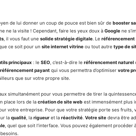
oyen de lui donner un coup de pouce est bien sûr de
booster sa 
e ne la visite ! Cependant, faire les yeux doux à
Google
ne s’i
ts
, il vous faut une
solide stratégie digitale
. Le
référencement d
 que ce soit pour un
site internet vitrine
ou tout autre
type de si
tils principaux
: le
SEO
, c’est-à-dire le
référencement naturel
q
référencement payant
qui vous permettra d’optimiser
votre pr
lleurs que sur votre propre site.
aux simultanément pour vous permettre de tirer la quintessenc
en place lors de la
création de site web
est immensément plus i
ur votre entreprise. Pour que votre stratégie porte ses fruits,
sur la
qualité
, la
rigueur
et la
réactivité
.
Votre site
devra être ad
ale
, quel que soit l’interface. Vous pouvez également procéder
s besoins.