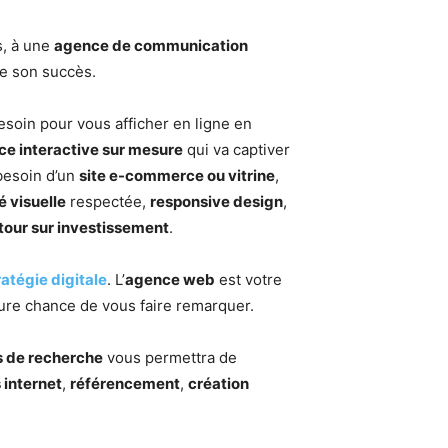
s, à une
agence de communication
 de son succès.
soin pour vous afficher en ligne en
ace interactive sur mesure
qui va captiver
 besoin d’un
site e-commerce ou vitrine
,
é visuelle
respectée,
responsive design
,
tour sur investissement
.
ratégie digitale
. L’
agence web
est votre
eure chance de vous faire remarquer.
s de recherche
vous permettra de
 internet
,
référencement
,
création