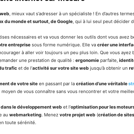
web
, mieux vaut s’adresser à un spécialiste ! En d’autres terme
eux du monde et surtout, de Google
, qui à lui seul peut décider
ises nécessaires et va vous donner les outils dont vous avez be
otre entreprise
sous forme numérique. Elle va
créer une interf
ncourager à aller voir toujours un peu plus loin. Que vous ayez
emander une prestation de qualité :
ergonomie
parfaite,
identit
u trafic
et de l’
activité sur votre site web
jusqu’à obtenir un
re
ent de votre site
en passant par la
création d’une véritable
st
ur moyen de vous connaître sans vous rencontrer et votre meill
e dans le développement web
et l’
optimisation pour les moteur
e au
webmarketing
. Menez
votre projet web
(
création de sites
 en toute sérénité.