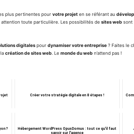
es plus pertinentes pour
votre projet
en se référant au
dévelo
 attention toute particulière. Les possibilités de
sites web
sont
lutions digitales
pour
dynamiser votre entreprise
? Faites le 
 la
création de sites web
. Le
monde du web
n’attend pas !
rojet
Créer votre stratégie digitale en 8 étapes !
Comm
yon ?
Hébergement WordPress OpusDomus : tout ce qu'il faut
savoir sur l'agence