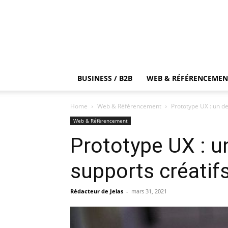
BUSINESS / B2B
WEB & RÉFÉRENCEMEN
Home
Web & Référencement
Prototype UX : un de
Web & Référencement
Prototype UX : u
supports créatif
Rédacteur de Jelas
-
mars 31, 2021