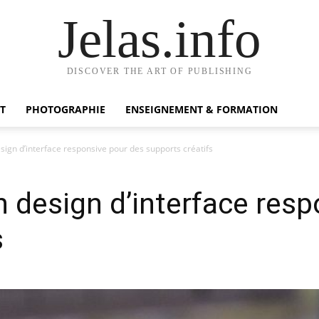
Jelas.info
DISCOVER THE ART OF PUBLISHING
T
PHOTOGRAPHIE
ENSEIGNEMENT & FORMATION
sign d’interface responsive pour des supports créatifs
n design d’interface res
s