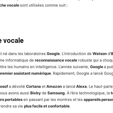
che vocale
sont utilisées comme suit :
e vocale
t né dans les laboratoires
Google
. L’introduction de
Watson
d’
ème informatique de
reconnaissance vocale
robuste qui a choqu
battre les humains en intelligence. L’année suivante,
Google
a pu
premier assistant numérique
. Rapidement, Google a lancé Goo
rosof
a dévoilé
Cortana
et
Amazon
a lancé
Alexa
. Le haut-parle
 nous avons aussi
Bixby
de
Samsung
. À l’ère technologique, la
t
rs portables
en passant par les montres et les
appareils perso
rendre sa vie
plus facile et confortable
.