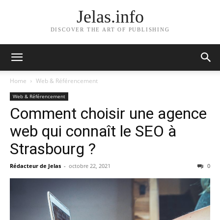
Jelas.info
DISCOVER THE ART OF PUBLISHING
Home
Web & Référencement
Web & Référencement
Comment choisir une agence
web qui connaît le SEO à
Strasbourg ?
Rédacteur de Jelas
-
octobre 22, 2021
0