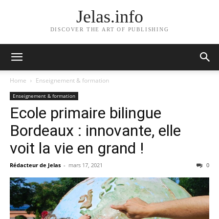
Jelas.info
DISCOVER THE ART OF PUBLISHING
Home
Enseignement & formation
Enseignement & formation
Ecole primaire bilingue
Bordeaux : innovante, elle
voit la vie en grand !
Rédacteur de Jelas
-
mars 17, 2021
0