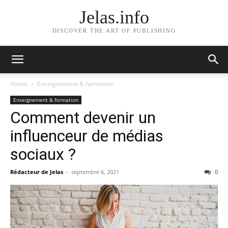
Jelas.info
DISCOVER THE ART OF PUBLISHING
Home
Enseignement & formation
Enseignement & formation
Comment devenir un
influenceur de médias
sociaux ?
Rédacteur de Jelas
-
septembre 6, 2021
0